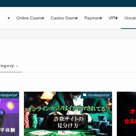
Online Casino
Casino Game
Payment
VPN
Uncat
tegory –
categorized
Uncategorized