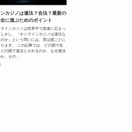
インカジノは違法？合法？最新の
安全に遊ぶためのポイント
ンラインカジノは世界中で急速に広まっ
。しかし、「オンラインカジノは違法な
なのか」という問いには、実は国ごとに
ります。 この記事では、どの国で合
、どの国で違法とされるのか、なぜ違法
か、その...
5