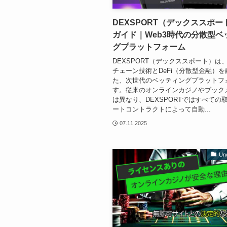
DEXSPORT（デックススポー
ガイド｜Web3時代の分散型ベ
グプラットフォーム
DEXSPORT（デックススポート）は
チェーン技術とDeFi（分散型金融）
た、次世代のベッティングプラットフ
す。従来のオンラインカジノやブック
は異なり、DEXSPORTではすべての
ートコントラクトによって自動...
07.11.2025
Un